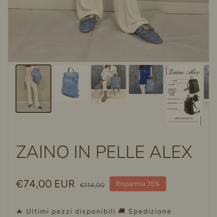
ZAINO IN PELLE ALEX
Prezzo di vendita
€74,00 EUR
Prezzo regolare
Risparmia 35%
€114,00
🔥 Ultimi pezzi disponibili 🚚 Spedizione