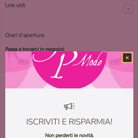
Link utili
Orari d'apertura
Passa a trovarci in negozio!
Martedì: 16:00 - 19:00
Mercoledì: 16:00 - 19:00
Giovedì: 8:00 - 12:00 | 16:00 - 19:00
Venerdì: 16:00 - 19:00
Sabato: 9:00 - 12:30 | 15:00 - 19:00
Lunedì e Domenica: Chiuso
ISCRIVITI E RISPARMIA!
Il nostro negozio
Non perderti le novità.
FP Mode