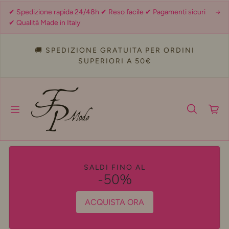
Salta al contenuto
✔ Spedizione rapida 24/48h ✔ Reso facile ✔ Pagamenti sicuri
✔ Qualità Made in Italy
🚚 SPEDIZIONE GRATUITA PER ORDINI
SUPERIORI A 50€
SALDI FINO AL
-50%
ACQUISTA ORA