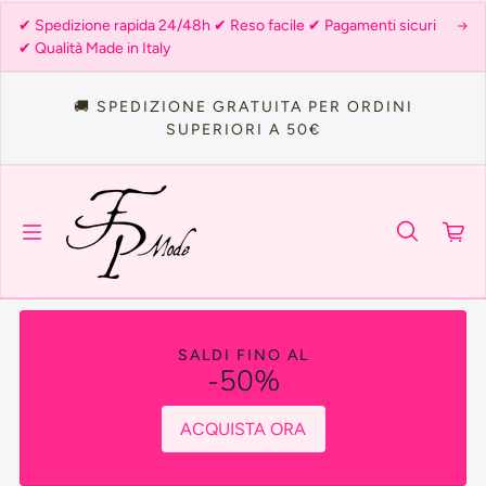
Salta al contenuto
✔ Spedizione rapida 24/48h ✔ Reso facile ✔ Pagamenti sicuri
✔ Qualità Made in Italy
🚚 SPEDIZIONE GRATUITA PER ORDINI
SUPERIORI A 50€
SALDI FINO AL
-50%
ACQUISTA ORA