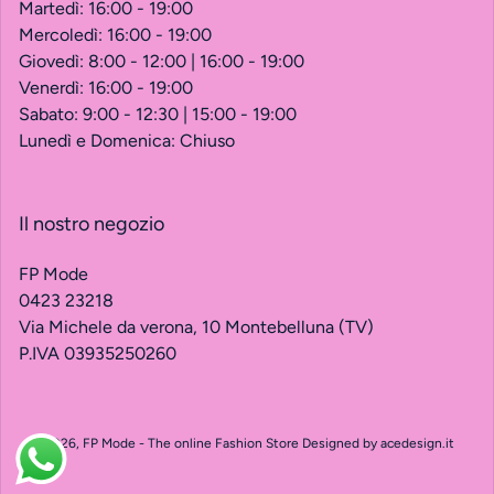
Martedì: 16:00 - 19:00
Mercoledì: 16:00 - 19:00
Giovedì: 8:00 - 12:00 | 16:00 - 19:00
Venerdì: 16:00 - 19:00
Sabato: 9:00 - 12:30 | 15:00 - 19:00
Lunedì e Domenica: Chiuso
ISCRIVITI E RISPARMIA!
Il nostro negozio
Non perderti le novità.
FP Mode
Iscriviti per restare sempre aggiornato.
0423 23218
Promozioni e nuovi prodotti direttamente sulla tua
Via Michele da verona, 10 Montebelluna (TV)
mail!
P.IVA 03935250260
Email
© 2026,
FP Mode - The online Fashion Store
Designed by
acedesign.it