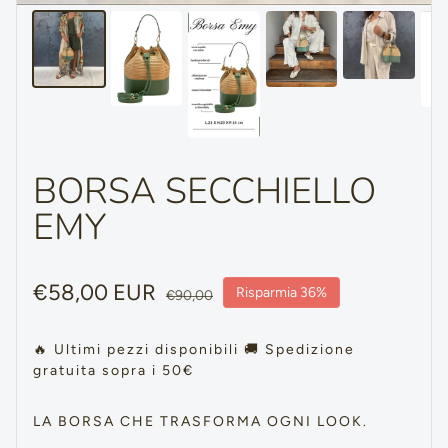
BORSA SECCHIELLO
EMY
Prezzo di vendita
€58,00 EUR
Prezzo regolare
Risparmia 36%
€90,00
🔥 Ultimi pezzi disponibili 🚚 Spedizione
gratuita sopra i 50€
LA BORSA CHE TRASFORMA OGNI LOOK.